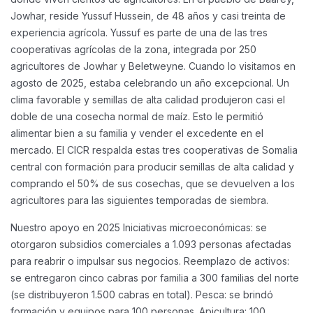
Jowhar, reside Yussuf Hussein, de 48 años y casi treinta de
experiencia agrícola. Yussuf es parte de una de las tres
cooperativas agrícolas de la zona, integrada por 250
agricultores de Jowhar y Beletweyne.
Cuando lo visitamos en
agosto de 2025, estaba celebrando un año excepcional. Un
clima favorable y semillas de alta calidad produjeron casi el
doble de una cosecha normal de maíz. Esto le permitió
alimentar bien a su familia y vender el excedente en el
mercado.
El CICR respalda estas tres cooperativas de Somalia
central con formación para producir semillas de alta calidad y
comprando el 50% de sus cosechas, que se devuelven a los
agricultores para las siguientes temporadas de siembra.
Nuestro apoyo en 2025
Iniciativas microeconómicas: se
otorgaron subsidios comerciales a 1.093 personas afectadas
para reabrir o impulsar sus negocios.
Reemplazo de activos:
se entregaron cinco cabras por familia a 300 familias del norte
(se distribuyeron 1.500 cabras en total).
Pesca: se brindó
formación y equipos para 100 personas.
Apicultura: 100